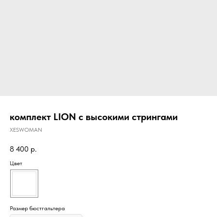
комплект LION с высокими стрингами
XESWOMAN
8 400
р.
Цвет
Размер бюстгальтера