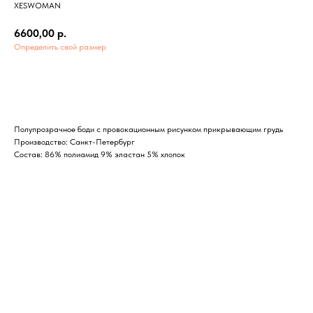
XESWOMAN
6600,00
р.
Определить свой размер
В корзину
Полупрозрачное боди с провокационным рисунком прикрывающим грудь
Производство: Санкт-Петербург
Состав: 86% полиамид 9% эластан 5% хлопок