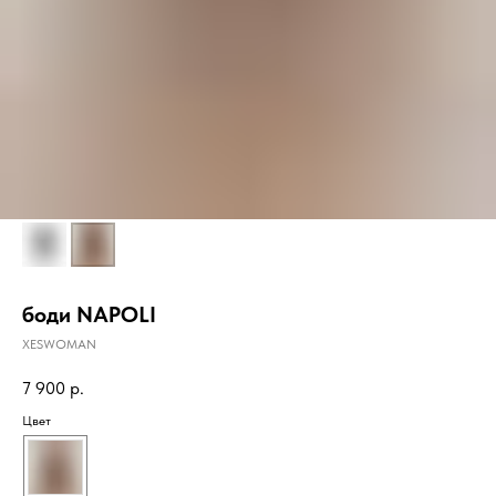
боди NAPOLI
XESWOMAN
7 900
р.
Цвет